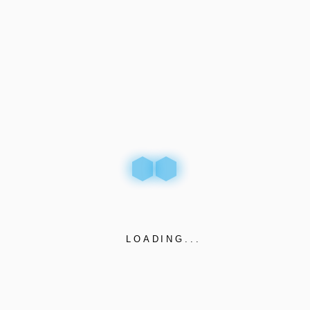
Teléfono
(+598) 2200 5092 – 2200 5093
Formulario de
Contacto
Nombre
*
E-mail
*
LOADING...
Empresa
*