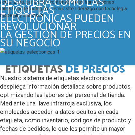
DESCUBRA CÓMO LAS
actualizada, generando confianza en las transacciones
ETIQUETAS
Innovación tecnológica:
Demuestre liderazgo con tecnología
ELECTRÓNICAS PUEDEN
moderna y avanzada
REVOLUCIONAR
LA GESTIÓN DE PRECIOS EN
SU NEGOCIO
ETIQUETAS
DE PRECIOS
Nuestro sistema de etiquetas electrónicas
despliega información detallada sobre productos,
optimizando las labores del personal de tienda.
Mediante una llave infrarroja exclusiva, los
empleados acceden a datos ocultos en cada
etiqueta, como inventario, códigos de producto y
fechas de pedidos, lo que les permite un mayor