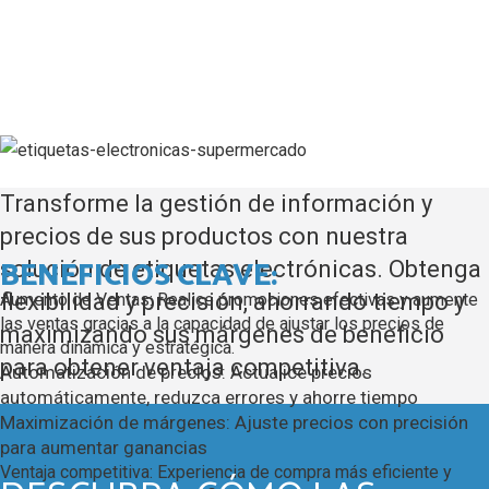
ELECTRÓNICAS
Transforme la gestión de información y
precios de sus productos con nuestra
BENEFICIOS CLAVE:
solución de etiquetas electrónicas.
Obtenga
flexibilidad y precisión, ahorrando tiempo y
Aumento de Ventas:
Realice promociones efectivas y aumente
las ventas gracias a la capacidad de ajustar los precios de
maximizando sus márgenes de beneficio
manera dinámica y estratégica.
para obtener ventaja competitiva.
Automatización de precios:
Actualice precios
automáticamente, reduzca errores y ahorre tiempo
Maximización de márgenes:
Ajuste precios con precisión
para aumentar ganancias
Ventaja competitiva:
Experiencia de compra más eficiente y