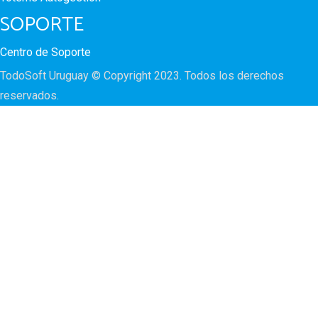
SOPORTE
Centro de Soporte
TodoSoft Uruguay © Copyright 2023. Todos los derechos
reservados.