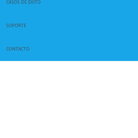
CASOS DE ÉXITO
SOPORTE
CONTACTO
UPM URUDATA – CASOS